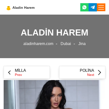
mass
near
me
ALADIN HAREM
aladinharem.com
Dubai
Jina
MILLA
POLINA
Prev
Next