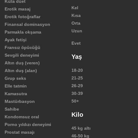
Kızla düet
Kel
Erotik masaj
Kısa
Erotik fotoğraflar
Orta
Finansal dominasyon
Uzun
Parmakla okşama
Ayak fetişi
Evet
Fransız öpücüğü
Sevgili deneyimi
Yaş
Altın duş (veren)
18-20
Altın duş (alan)
21-25
Grup seks
26-29
Elle tatmin
30-39
Kamasutra
50+
Mastürbasyon
Sahibe
Kilo
Kondomsuz oral
Porno yıldızı deneyimi
45 kg altı
Prostat masajı
46-50 kg