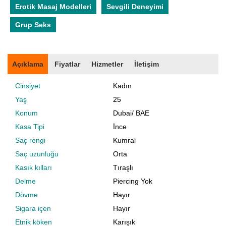
Erotik Masaj Modelleri
Sevgili Deneyimi
Grup Seks
Açıklama
Fiyatlar
Hizmetler
İletişim
Cinsiyet
Kadın
Yaş
25
Konum
Dubai
/
BAE
Kasa Tipi
İnce
Saç rengi
Kumral
Saç uzunluğu
Orta
Kasık kılları
Tıraşlı
Delme
Piercing Yok
Dövme
Hayır
Sigara içen
Hayır
Etnik köken
Karışık