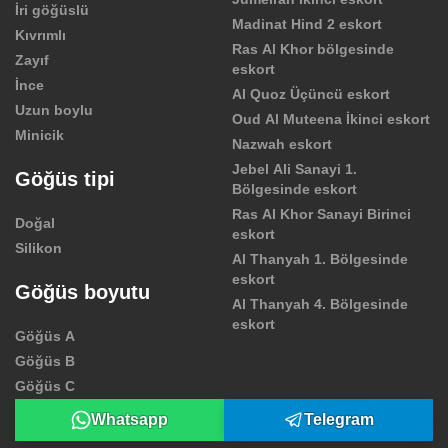
İri göğüslü
Madinat Hind 2 eskort
Kıvrımlı
Ras Al Khor bölgesinde
Zayıf
eskort
İnce
Al Quoz Üçüncü eskort
Uzun boylu
Oud Al Muteena İkinci eskort
Minicik
Nazwah eskort
Jebel Ali Sanayi 1.
Göğüs tipi
Bölgesinde eskort
Ras Al Khor Sanayi Birinci
Doğal
eskort
Silikon
Al Thanyah 1. Bölgesinde
eskort
Göğüs boyutu
Al Thanyah 4. Bölgesinde
eskort
Göğüs A
Göğüs B
Göğüs C
Whatsapp
Telegram
©2026 aladinharem.com. Tüm hakları saklıdır.