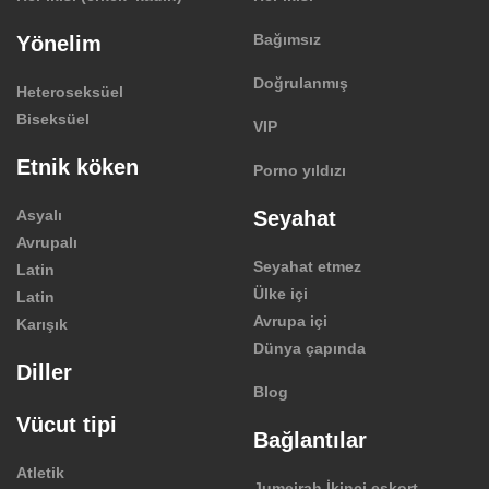
Bağımsız
Yönelim
Doğrulanmış
Heteroseksüel
Biseksüel
VIP
Etnik köken
Porno yıldızı
Asyalı
Seyahat
Avrupalı
Seyahat etmez
Latin
Ülke içi
Latin
Avrupa içi
Karışık
Dünya çapında
Diller
Blog
Vücut tipi
Bağlantılar
Atletik
Jumeirah İkinci eskort