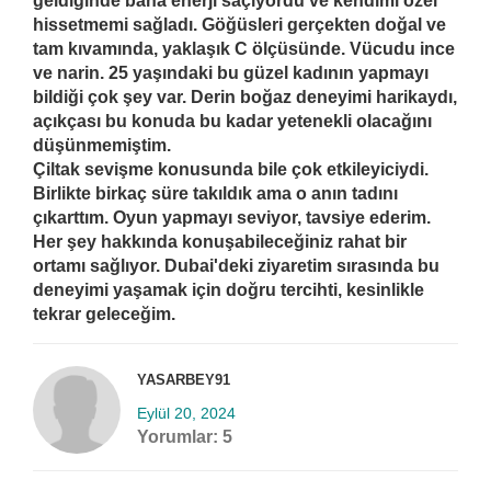
geldiğinde bana enerji saçıyordu ve kendimi özel
hissetmemi sağladı. Göğüsleri gerçekten doğal ve
tam kıvamında, yaklaşık C ölçüsünde. Vücudu ince
ve narin. 25 yaşındaki bu güzel kadının yapmayı
bildiği çok şey var. Derin boğaz deneyimi harikaydı,
açıkçası bu konuda bu kadar yetenekli olacağını
düşünmemiştim.
Çiltak sevişme konusunda bile çok etkileyiciydi.
Birlikte birkaç süre takıldık ama o anın tadını
çıkarttım. Oyun yapmayı seviyor, tavsiye ederim.
Her şey hakkında konuşabileceğiniz rahat bir
ortamı sağlıyor. Dubai'deki ziyaretim sırasında bu
deneyimi yaşamak için doğru tercihti, kesinlikle
tekrar geleceğim.
YASARBEY91
Eylül 20, 2024
Yorumlar:
5