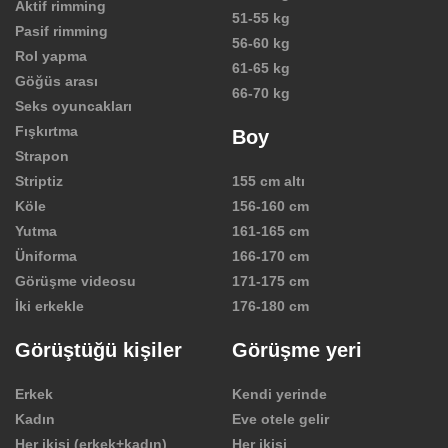
Aktif rimming
51-55 kg
Pasif rimming
56-60 kg
Rol yapma
61-65 kg
Göğüs arası
66-70 kg
Seks oyuncakları
Fışkırtma
Boy
Strapon
Striptiz
155 cm altı
Köle
156-160 cm
Yutma
161-165 cm
Üniforma
166-170 cm
Görüşme videosu
171-175 cm
İki erkekle
176-180 cm
Görüştüğü kişiler
Görüşme yeri
Erkek
Kendi yerinde
Kadın
Eve otele gelir
Her ikisi (erkek+kadın)
Her ikisi