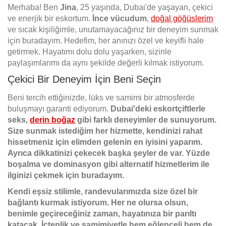
Merhaba! Ben
Jina
, 25 yaşında, Dubai'de yaşayan, çekici
ve enerjik bir eskortum.
İnce vücudum
,
doğal göğüslerim
ve sıcak kişiliğimle, unutamayacağınız bir deneyim sunmak
için buradayım. Hedefim, her anınızı özel ve keyifli hale
getirmek. Hayatımı dolu dolu yaşarken, sizinle
paylaşımlarımı da aynı şekilde değerli kılmak istiyorum.
Çekici Bir Deneyim İçin Beni Seçin
Beni tercih ettiğinizde, lüks ve samimi bir atmosferde
buluşmayı garanti ediyorum.
Dubai'deki eskortçiftlerle
seks,
derin boğaz
gibi farklı deneyimler de sunuyorum.
Size sunmak istediğim her hizmette, kendinizi rahat
hissetmeniz için elimden gelenin en iyisini yaparım.
Ayrıca dikkatinizi çekecek başka şeyler de var. Yüzde
boşalma ve dominasyon gibi alternatif hizmetlerim ile
ilginizi çekmek için buradayım.
Kendi eşsiz stilimle, randevularımızda size özel bir
bağlantı kurmak istiyorum. Her ne olursa olsun,
benimle geçireceğiniz zaman, hayatınıza bir parıltı
katacak. İçtenlik ve samimiyetle hem eğlenceli hem de