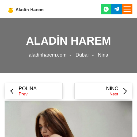
mass
near
me
ALADIN HAREM
aladinharem.com
Dubai
Nina
POLINA
NINO
Prev
Next