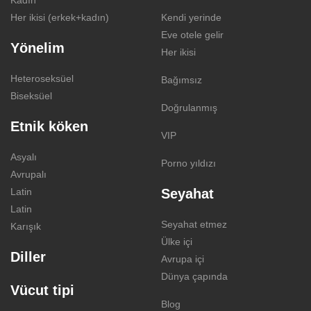
Kadın
Her ikisi (erkek+kadın)
Kendi yerinde
Eve otele gelir
Yönelim
Her ikisi
Heteroseksüel
Bağımsız
Biseksüel
Doğrulanmış
Etnik köken
VIP
Asyalı
Porno yıldızı
Avrupalı
Latin
Seyahat
Latin
Seyahat etmez
Karışık
Ülke içi
Diller
Avrupa içi
Dünya çapında
Vücut tipi
Blog