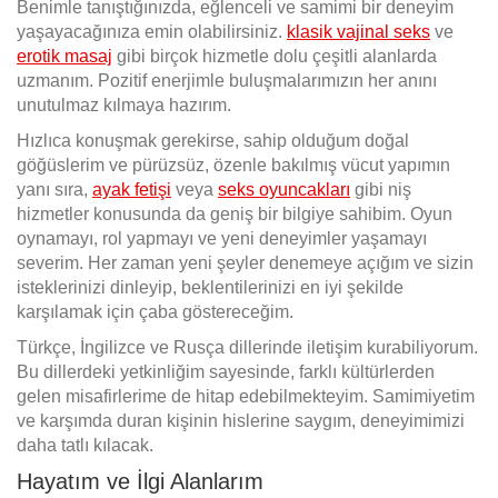
Benimle tanıştığınızda, eğlenceli ve samimi bir deneyim
yaşayacağınıza emin olabilirsiniz.
klasik vajinal seks
ve
erotik masaj
gibi birçok hizmetle dolu çeşitli alanlarda
uzmanım. Pozitif enerjimle buluşmalarımızın her anını
unutulmaz kılmaya hazırım.
Hızlıca konuşmak gerekirse, sahip olduğum doğal
göğüslerim ve pürüzsüz, özenle bakılmış vücut yapımın
yanı sıra,
ayak fetişi
veya
seks oyuncakları
gibi niş
hizmetler konusunda da geniş bir bilgiye sahibim. Oyun
oynamayı, rol yapmayı ve yeni deneyimler yaşamayı
severim. Her zaman yeni şeyler denemeye açığım ve sizin
isteklerinizi dinleyip, beklentilerinizi en iyi şekilde
karşılamak için çaba göstereceğim.
Türkçe, İngilizce ve Rusça dillerinde iletişim kurabiliyorum.
Bu dillerdeki yetkinliğim sayesinde, farklı kültürlerden
gelen misafirlerime de hitap edebilmekteyim. Samimiyetim
ve karşımda duran kişinin hislerine saygım, deneyimimizi
daha tatlı kılacak.
Hayatım ve İlgi Alanlarım