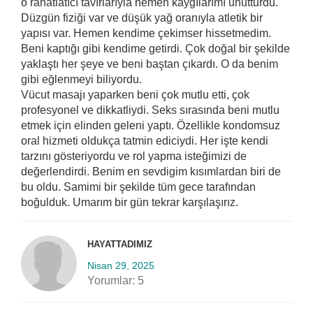
o rahatlatıcı tavırlarıyla hemen kaygılarımı unutturdu.
Düzgün fiziği var ve düşük yağ oranıyla atletik bir
yapısı var. Hemen kendime çekimser hissetmedim.
Beni kaptığı gibi kendime getirdi. Çok doğal bir şekilde
yaklaştı her şeye ve beni baştan çıkardı. O da benim
gibi eğlenmeyi biliyordu.
Vücut masajı yaparken beni çok mutlu etti, çok
profesyonel ve dikkatliydi. Seks sırasında beni mutlu
etmek için elinden geleni yaptı. Özellikle kondomsuz
oral hizmeti oldukça tatmin ediciydi. Her işte kendi
tarzını gösteriyordu ve rol yapma isteğimizi de
değerlendirdi. Benim en sevdigim kısımlardan biri de
bu oldu. Samimi bir şekilde tüm gece tarafından
boğulduk. Umarım bir gün tekrar karşılaşırız.
HAYATTADIMIZ
Nisan 29, 2025
Yorumlar:
5