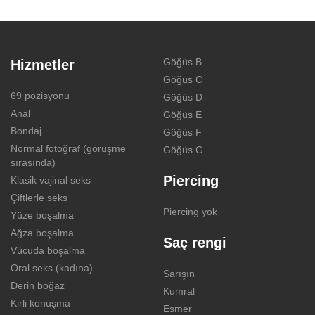
Göğüs B
Hizmetler
Göğüs C
69 pozisyonu
Göğüs D
Anal
Göğüs E
Bondaj
Göğüs F
Normal fotoğraf (görüşme
Göğüs G
sırasında)
Piercing
Klasik vajinal seks
Çiftlerle seks
Piercing yok
Yüze boşalma
Ağza boşalma
Saç rengi
Vücuda boşalma
Oral seks (kadına)
Sarışın
Derin boğaz
Kumral
Kirli konuşma
Esmer