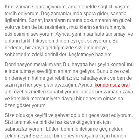
Kimi zaman sigara içiyorum, ama genelde sağlıklı yaşamı
tercih ediyorum. Boş zamanlarımda spora gider, sanatla
ilgilenirim. Sanat, insanların ruhuna dokunmanın en güzel
yolu ve ben de bu resimlerin, müziklerin serin ruhlarıyla
etkileşimini seviyorum. Ayrıca, yeni insanlarla tanışmayı ve
onların farklı hikayeleri dinlemeyi çok seviyorum. Bu
nedenle, bir araya geldiğimizde sizi dinlemeye,
sohbetlerimizdeki derinlikleri keşfetmeye hazırım.
Dominasyon merakım var. Bu, hayatta her şeyin kontrolünü
elinde tutmayı sevdiğim anlamına geliyor. Bunu bize özel
bir deneyim haline getirebiliriz; siz rahatlayacak ve ben de
sizin için her şeyi planlayacağım. Ayrıca,
kondomsuz oral
gibi özel hizmetleri sunabiliyorum, ancak her zaman rızaya
ve karşılıklı memnuniyete dayalı bir deneyim olmasına
özen gösteriyorum.
Size oldukça keyifli ve şehvet dolu bir gece vaat ediyorum.
Sizi tanımak ve birlikte harika vakit geçirmek için
sabırsızlanıyorum. Lütfen benimle iletişime geçmekten
çekinmeyin! Size özel bir deneyim yaşamak için hemen