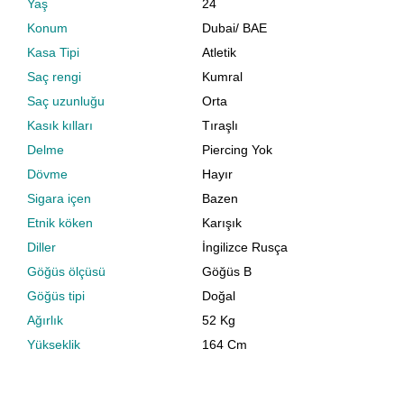
Yaş
24
Konum
Dubai
/
BAE
Kasa Tipi
Atletik
Saç rengi
Kumral
Saç uzunluğu
Orta
Kasık kılları
Tıraşlı
Delme
Piercing Yok
Dövme
Hayır
Sigara içen
Bazen
Etnik köken
Karışık
Diller
İngilizce Rusça
Göğüs ölçüsü
Göğüs B
Göğüs tipi
Doğal
Ağırlık
52 Kg
Yükseklik
164 Cm