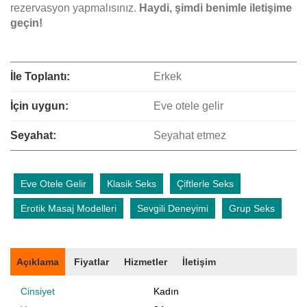
rezervasyon yapmalısınız.
Haydi, şimdi benimle iletişime
geçin!
İle Toplantı:
Erkek
İçin uygun:
Eve otele gelir
Seyahat:
Seyahat etmez
Eve Otele Gelir
Klasik Seks
Çiftlerle Seks
Erotik Masaj Modelleri
Sevgili Deneyimi
Grup Seks
Açıklama
Fiyatlar
Hizmetler
İletişim
Cinsiyet
Kadın